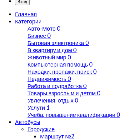
Вход
Главная
Категории
Авто-Мото
0
Бизнес
0
Бытовая электроника
0
В квартиру и дом
0
Животный мир
0
Компьютерная помощь
0
Находки, пропажи, поиск
0
Недвижимость
0
Работа и подработка
0
Товары взрослым и детям
0
Увлечения, отдых
0
Услуги
1
Учеба, повышение квалификации
0
Автобусы
Городские
Маршрут №2