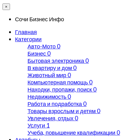
×
Сочи Бизнес Инфо
Главная
Категории
Авто-Мото
0
Бизнес
0
Бытовая электроника
0
В квартиру и дом
0
Животный мир
0
Компьютерная помощь
0
Находки, пропажи, поиск
0
Недвижимость
0
Работа и подработка
0
Товары взрослым и детям
0
Увлечения, отдых
0
Услуги
1
Учеба, повышение квалификации
0
Автобусы