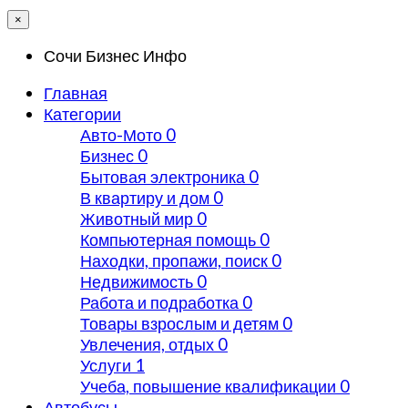
×
Сочи Бизнес Инфо
Главная
Категории
Авто-Мото
0
Бизнес
0
Бытовая электроника
0
В квартиру и дом
0
Животный мир
0
Компьютерная помощь
0
Находки, пропажи, поиск
0
Недвижимость
0
Работа и подработка
0
Товары взрослым и детям
0
Увлечения, отдых
0
Услуги
1
Учеба, повышение квалификации
0
Автобусы