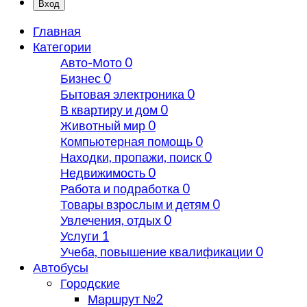
Вход
Главная
Категории
Авто-Мото
0
Бизнес
0
Бытовая электроника
0
В квартиру и дом
0
Животный мир
0
Компьютерная помощь
0
Находки, пропажи, поиск
0
Недвижимость
0
Работа и подработка
0
Товары взрослым и детям
0
Увлечения, отдых
0
Услуги
1
Учеба, повышение квалификации
0
Автобусы
Городские
Маршрут №2