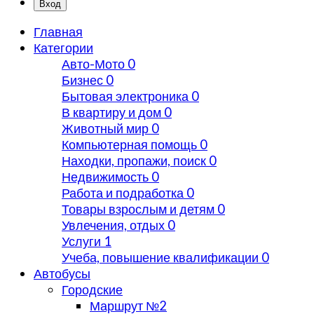
Вход
Главная
Категории
Авто-Мото
0
Бизнес
0
Бытовая электроника
0
В квартиру и дом
0
Животный мир
0
Компьютерная помощь
0
Находки, пропажи, поиск
0
Недвижимость
0
Работа и подработка
0
Товары взрослым и детям
0
Увлечения, отдых
0
Услуги
1
Учеба, повышение квалификации
0
Автобусы
Городские
Маршрут №2