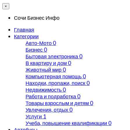
×
Сочи Бизнес Инфо
Главная
Категории
Авто-Мото
0
Бизнес
0
Бытовая электроника
0
В квартиру и дом
0
Животный мир
0
Компьютерная помощь
0
Находки, пропажи, поиск
0
Недвижимость
0
Работа и подработка
0
Товары взрослым и детям
0
Увлечения, отдых
0
Услуги
1
Учеба, повышение квалификации
0
Автобусы