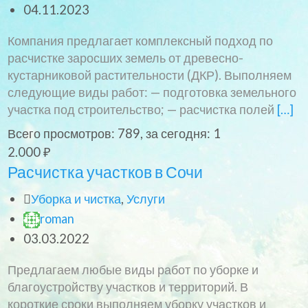
04.11.2023
Компания предлагает комплексный подход по
расчистке заросших земель от древесно-
кустарниковой растительности (ДКР). Выполняем
следующие виды работ: — подготовка земельного
участка под строительство; — расчистка полей
[…]
Всего просмотров: 789, за сегодня: 1
Расчистка
2.000 ₽
участков
Расчистка участков в Сочи
в
Уборка и чистка
,
Услуги
Сочи
roman
03.03.2022
Предлагаем любые виды работ по уборке и
благоустройству участков и территорий. В
короткие сроки выполняем уборку участков и