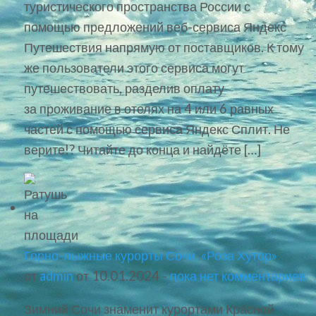
туристического пространства России с
помощью предложений веб-сервиса Яндекс
Путешествия напрямую от поставщиков. К тому
же пользователи этого сервиса могут
путешествовать, разделив оплату
за проживание в отелях на 4 или 6 равных
частей с помощью сервиса Яндекс Сплит. Не
верите!? Читайте до конца и найдёте […]
Горно-лыжные курорты Сочи. «Роза Хутор»
от
admin
от 10.01.2024 -
пока нет комментариев
Зимний Сочи знаменит курортами Красной