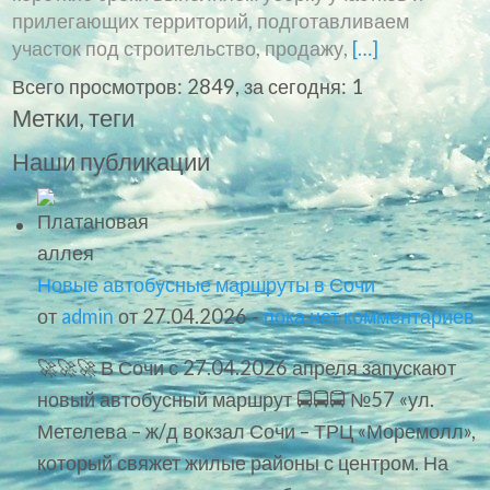
прилегающих территорий, подготавливаем
участок под строительство, продажу,
[…]
Всего просмотров: 2849, за сегодня: 1
Метки, теги
Наши публикации
Новые автобусные маршруты в Сочи
от
admin
от 27.04.2026 -
пока нет комментариев
🚀🚀🚀 В Сочи с 27.04.2026 апреля запускают
новый автобусный маршрут 🚍🚍🚍 №57 «ул.
Метелева – ж/д вокзал Сочи – ТРЦ «Моремолл»,
который свяжет жилые районы с центром. На