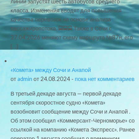
линии запустят шесть автобусов среднего
класса. Изменения вводят для повышения
качества перевозок на основе анализа
пассажиропотока. 🚍🚍🚍 Также в Сочи с
27.04.2026 меняют схему маршрута №87н, его
[…]
«Комета» между Сочи и Анапой
от
admin
от 24.08.2024 -
пока нет комментариев
В третьей декаде августа — первой декаде
сентября скоростное судно «Комета»
возобновит сообщение между Сочи и Анапой .
Об этом сообщил «Коммерсант-Черноморье» со
ссылкой на компанию «Комета Экспресс». Ранее
оператор 1 августа сообщил о временном