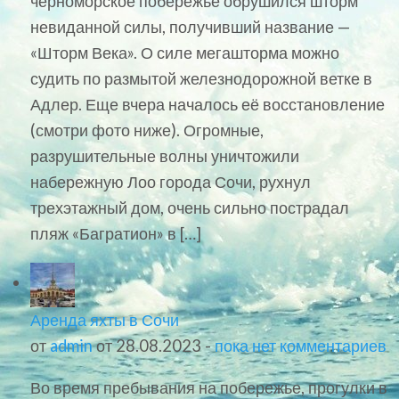
черноморское побережье обрушился шторм
невиданной силы, получивший название —
«Шторм Века». О силе мегашторма можно
судить по размытой железнодорожной ветке в
Адлер. Еще вчера началось её восстановление
(смотри фото ниже). Огромные,
разрушительные волны уничтожили
набережную Лоо города Сочи, рухнул
трехэтажный дом, очень сильно пострадал
пляж «Багратион» в […]
Аренда яхты в Сочи
от
admin
от 28.08.2023 -
пока нет комментариев
Во время пребывания на побережье, прогулки в