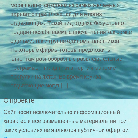
море являются одним из самых желаемых
вариантов развлечений для многих
отдыхающих. Такой вид отдыха безусловно
подарит незабываемые впечатления как семье
с детьми, так и группе единомышленников.
Некоторые фирмы готовы предложить
клиентам разнообразные развлекательные
программы: праздники в порту и морские
прогулки на яхтах. Во время круиза
отдыхающие могут […]
О проекте
Cайт носит исключительно информационный
характер и все размещенные материалы ни при
каких условиях не являются публичной офертой.