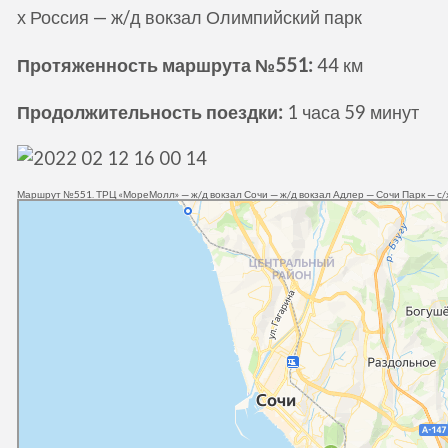
х Россия — ж/д вокзал Олимпийский парк
Протяженность маршрута №551:
44 км
Продолжительность поездки:
1 часа 59 минут
Маршрут №551. ТРЦ «МореМолл» — ж/д вокзал Сочи — ж/д вокзал Адлер — Сочи Парк — с/х
Сочи
Автобус 551, Сочи — Сириус: маршрут, остановки — Яндекс Карты