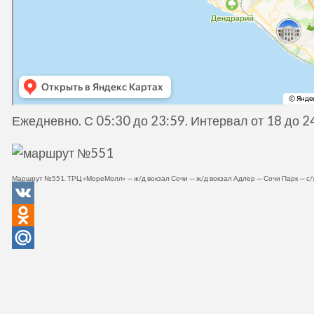
Ежедневно. С 05:30 до 23:59. Интервал от 18 до 2
Маршрут №551. ТРЦ «МореМолл» — ж/д вокзал Сочи — ж/д вокзал Адлер — Сочи Парк — с/х
VK
Odnoklassniki
Mail.Ru