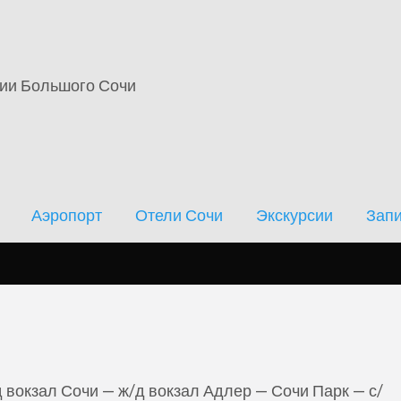
кскурсии
Записи
Новости
Форум
ции Большого Сочи
Аэропорт
Отели Сочи
Экскурсии
Зап
 вокзал Сочи — ж/д вокзал Адлер — Сочи Парк — с/