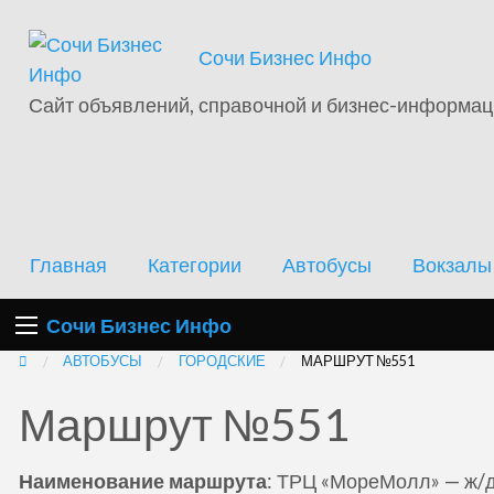
Отели
Сочи Бизнес Инфо
Автобусы
Вокзалы
Аэропорт
Э
Сочи
Сайт объявлений, справочной и бизнес-информа
Главная
Категории
Автобусы
Вокзалы
Сочи Бизнес Инфо
АВТОБУСЫ
ГОРОДСКИЕ
МАРШРУТ №551
Маршрут №551
Наименование маршрута
: ТРЦ «МореМолл» — ж/д