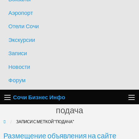
Аэропорт
Отели Сочи
Экскурсии
Записи
Новости
Форум
Сочи Бизнес Инфо
подача
ЗАПИСИ С МЕТКОЙ "ПОДАЧА"
Размещение
Размещение объявления на сайте