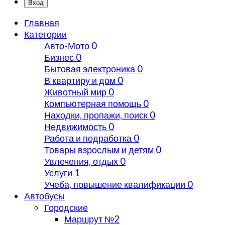
Вход
Главная
Категории
Авто-Мото
0
Бизнес
0
Бытовая электроника
0
В квартиру и дом
0
Животный мир
0
Компьютерная помощь
0
Находки, пропажи, поиск
0
Недвижимость
0
Работа и подработка
0
Товары взрослым и детям
0
Увлечения, отдых
0
Услуги
1
Учеба, повышение квалификации
0
Автобусы
Городские
Маршрут №2