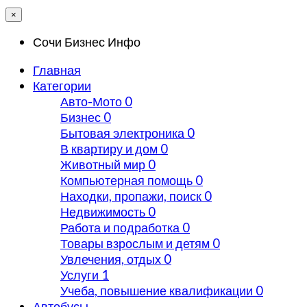
×
Сочи Бизнес Инфо
Главная
Категории
Авто-Мото
0
Бизнес
0
Бытовая электроника
0
В квартиру и дом
0
Животный мир
0
Компьютерная помощь
0
Находки, пропажи, поиск
0
Недвижимость
0
Работа и подработка
0
Товары взрослым и детям
0
Увлечения, отдых
0
Услуги
1
Учеба, повышение квалификации
0
Автобусы