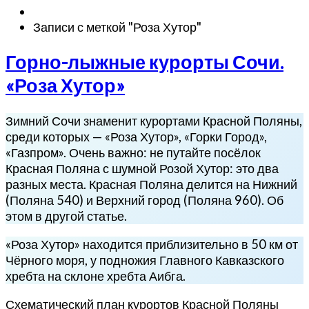
Записи с меткой "Роза Хутор"
Горно-
Горно-лыжные курорты Сочи.
лыжные
«Роза Хутор»
курорты
Сочи.
Зимний Сочи знаменит курортами Красной Поляны,
«Роза
среди которых — «Роза Хутор», «Горки Город»,
Хутор»
«Газпром». Очень важно: не путайте посёлок
Красная Поляна с шумной Розой Хутор: это два
разных места. Красная Поляна делится на Нижний
(Поляна 540) и Верхний город (Поляна 960). Об
этом в другой статье.
«Роза Хутор» находится приблизительно в 50 км от
Чёрного моря, у подножия Главного Кавказского
хребта на склоне хребта Аибга.
Схематический план курортов Красной Поляны