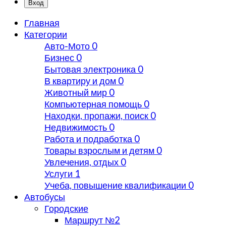
Вход
Главная
Категории
Авто-Мото
0
Бизнес
0
Бытовая электроника
0
В квартиру и дом
0
Животный мир
0
Компьютерная помощь
0
Находки, пропажи, поиск
0
Недвижимость
0
Работа и подработка
0
Товары взрослым и детям
0
Увлечения, отдых
0
Услуги
1
Учеба, повышение квалификации
0
Автобусы
Городские
Маршрут №2