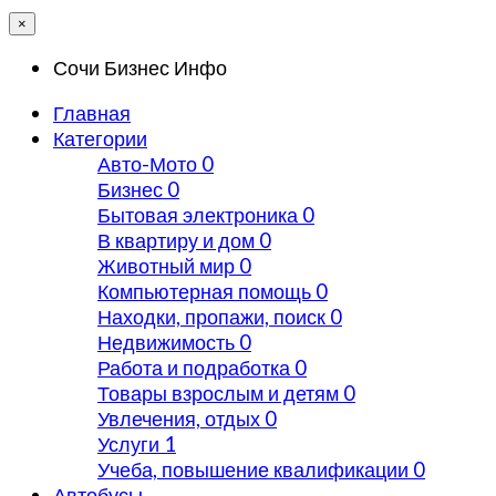
×
Сочи Бизнес Инфо
Главная
Категории
Авто-Мото
0
Бизнес
0
Бытовая электроника
0
В квартиру и дом
0
Животный мир
0
Компьютерная помощь
0
Находки, пропажи, поиск
0
Недвижимость
0
Работа и подработка
0
Товары взрослым и детям
0
Увлечения, отдых
0
Услуги
1
Учеба, повышение квалификации
0
Автобусы