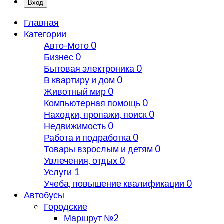
Вход
Главная
Категории
Авто-Мото
0
Бизнес
0
Бытовая электроника
0
В квартиру и дом
0
Животный мир
0
Компьютерная помощь
0
Находки, пропажи, поиск
0
Недвижимость
0
Работа и подработка
0
Товары взрослым и детям
0
Увлечения, отдых
0
Услуги
1
Учеба, повышение квалификации
0
Автобусы
Городские
Маршрут №2