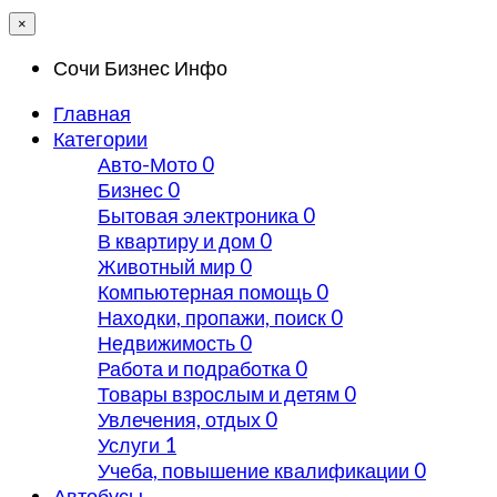
×
Сочи Бизнес Инфо
Главная
Категории
Авто-Мото
0
Бизнес
0
Бытовая электроника
0
В квартиру и дом
0
Животный мир
0
Компьютерная помощь
0
Находки, пропажи, поиск
0
Недвижимость
0
Работа и подработка
0
Товары взрослым и детям
0
Увлечения, отдых
0
Услуги
1
Учеба, повышение квалификации
0
Автобусы