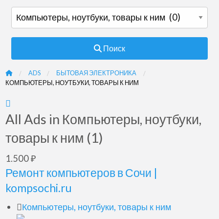
Поиск
ADS
БЫТОВАЯ ЭЛЕКТРОНИКА
КОМПЬЮТЕРЫ, НОУТБУКИ, ТОВАРЫ К НИМ
RSS
Feed
All Ads in Компьютеры, ноутбуки,
for
товары к ним (1)
ad
tag
Ремонт
1.500 ₽
Компьютеры,
компьютеров
Ремонт компьютеров в Сочи |
ноутбуки,
в
kompsochi.ru
товары
Сочи
Компьютеры, ноутбуки, товары к ним
к
|