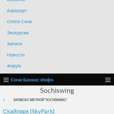
Аэропорт
Отели Сочи
Экскурсии
Записи
Новости
Форум
Сочи Бизнес Инфо
Sochiswing
ЗАПИСИ С МЕТКОЙ "SOCHISWING"
Скайпарк
Скайпарк (SkyPark)