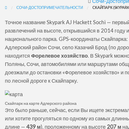
Сочи-Достопри
СОЧИ-ДОСТОПРИМЕЧАТЕЛЬНОСТИ
СКАЙПАРК (SKYPARK
Точное название Skypark AJ Hackett Sochi — первы
развлечений на высоте, открывшийся в 2014 году
национального парка. GPS-координаты Скайпарка
Адлерский район Сочи, село Казачий Брод (по дор
находится
Форелевое хозяйство
. В Skypark мож
Поляны, Сочи, автомобилями или маршрутами общ
доезжали до остановки «Форелевое хозяйство» и п
по лесной дороге к Скайпарку.
Скайпарк на карте Адлерского района
Это было раньше, сейчас, если Вы ищете экстрем
или хотите прогуляться по одному из самых длинны
длине —
439 м
), проложенному на высоте
207 м
на