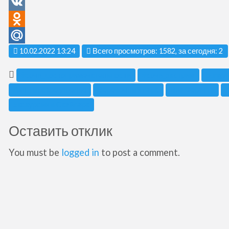
VK
Odnoklassniki
Mail.Ru
10.02.2022 13:24
Всего просмотров: 1582, за сегодня: 2
#сочи_достопримечательности
#сочи_экстрим
bungy 
Ахштырское ущелье
Верёвочный парк
Виа Фератта
экскурсии в Скайпарк
Оставить отклик
You must be
logged in
to post a comment.