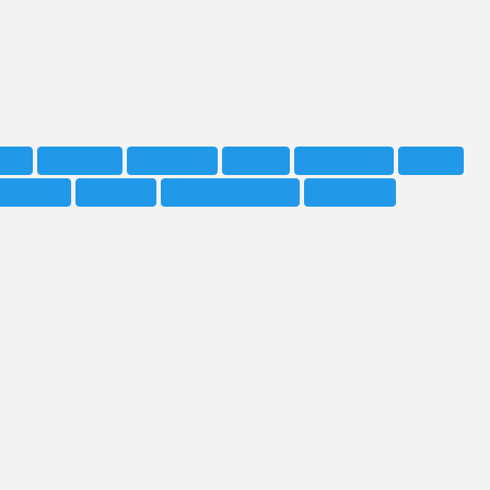
207
Bungy 69
Megatroll
Skypar
Sochiswing
Zipline
контакты
Мзымта
подвесной мост
Скайпарк