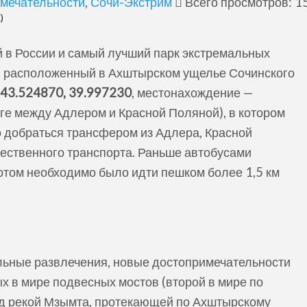
мечательности
,
Сочи-Экстрим
Всего просмотров: 15
)
й в России и самый лучший парк экстремальных
 и расположенный в Ахштырском ущелье Сочинского
:
43.524870, 39.997230
, местонахождение —
оге между Адлером и Красной Поляной), в котором
но добраться трансфером из Адлера, Красной
ественного транспорта. Раньше автобусами
отом необходимо было идти пешком более 1,5 км
альные развлечения, новые достопримечательности
х в мире подвесных мостов (второй в мире по
д рекой Мзымта, протекающей по Ахштырскому