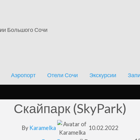
кскурсии
Записи
Новости
Форум
ции Большого Сочи
Аэропорт
Отели Сочи
Экскурсии
Зап
Скайпарк (SkyPark)
By
Karamelka
10.02.2022