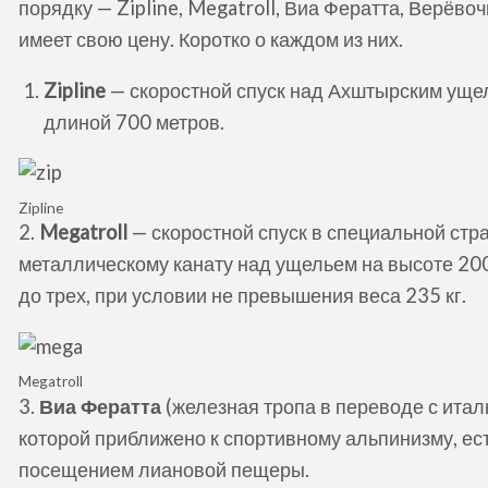
порядку — Zipline, Megatroll, Виа Фератта, Верёвоч
имеет свою цену. Коротко о каждом из них.
Zipline
— скоростной спуск над Ахштырским ущел
длиной 700 метров.
Zipline
2.
Megatroll
— скоростной спуск в специальной стр
металлическому канату над ущельем на высоте 200
до трех, при условии не превышения веса 235 кг.
Megatroll
3.
Виа Фератта
(железная тропа в переводе с итал
которой приближено к спортивному альпинизму, ес
посещением лиановой пещеры.